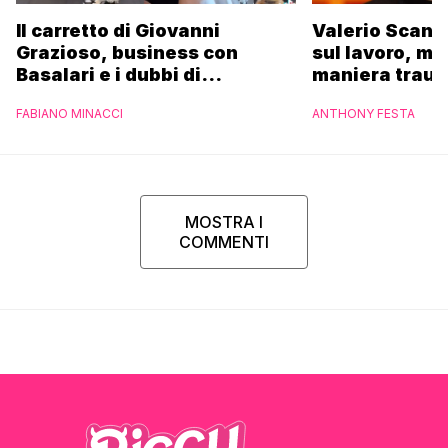
Il carretto di Giovanni
Valerio Scanu
Grazioso, business con
sul lavoro, ma
Basalari e i dubbi di
maniera trau
Parpiglia: “Ho contattato la
FABIANO MINACCI
ANTHONY FESTA
Ferrero”
MOSTRA I
COMMENTI