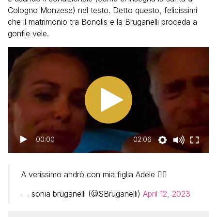
Cologno Monzese) nel testo. Detto questo, felicissimi
che il matrimonio tra Bonolis e la Bruganelli proceda a
gonfie vele.
00:00
02:06
A verissimo andrò con mia figlia Adele 🤷‍♀️
— sonia bruganelli (@SBruganelli)
April 12, 2023