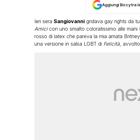
Aggiungi Biccy tra l
Ieri sera
Sangiovanni
gridava gay rights da tutt
Amici
con uno smalto coloratissimo alle mani (
rosso di latex che pareva la mia amata Britne
una versione in salsa LGBT di
Felicità
, avvolto