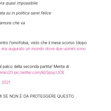
ra quasi impossibile
 su in politica sarei felice
d’amore che va
contro l’omofobia, visto che il mese scorso (dopo
i era augurato un mondo dove due uomini sono
l palco della seconda partita! Merita di
Amici20
pic.twitter.com/kbSpsjcUC8
7, 2021
MI SE NON È DA PROTEGGERE QUESTO