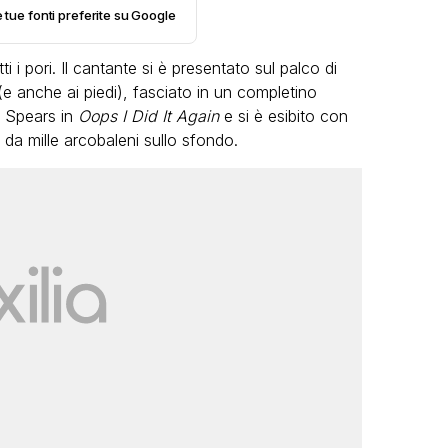
e tue fonti preferite su Google
i i pori. Il cantante si è presentato sul palco di
e anche ai piedi), fasciato in un completino
y Spears in
Oops I Did It Again
e si è esibito con
 da mille arcobaleni sullo sfondo.
VIRAL
Camilla Milanesi lascia tutto:
“Addio cike mie, siete state una
grande famiglia per me”
FABIANO MINACCI