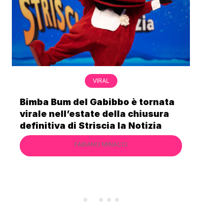
VIRAL
Bimba Bum del Gabibbo è tornata
Gab
virale nell’estate della chiusura
lo 
definitiva di Striscia la Notizia
Cec
FABIANO MINACCI