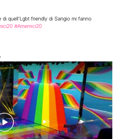
 di quell’Lgbt friendly di Sangio mi fanno
ici20
#Amemici20
.