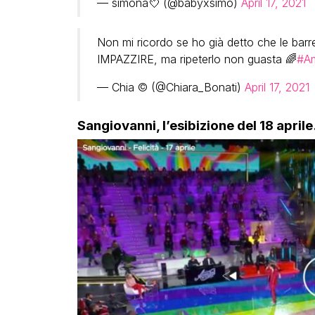
— simona💘 (@babyxsimo)
April 17, 2021
Non mi ricordo se ho già detto che le barre
IMPAZZIRE, ma ripeterlo non guasta 🌈
#Am
— Chia © (@Chiara_Bonati)
April 17, 2021
Sangiovanni, l’esibizione del 18 aprile