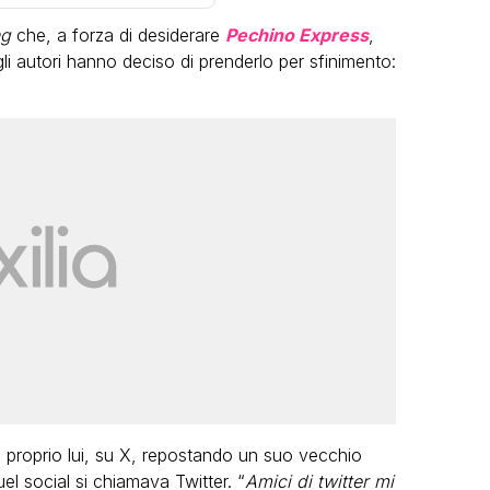
ng
che, a forza di desiderare
Pechino Express
,
gli autori hanno deciso di prenderlo per sfinimento:
LGBT
Bambola Star, la festa di
compleanno con tutte le grandi
dive compie 15 anni: il video
completo
FABIANO MINACCI
proprio lui, su X, repostando un suo vecchio
 social si chiamava Twitter. “
Amici di twitter mi