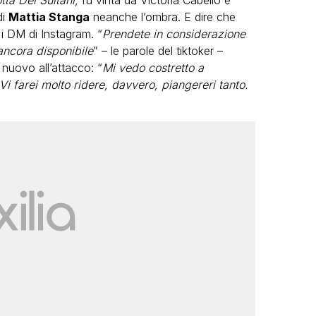
tta Dei Sultani
, fu vinta da Victoria Cabello e
di
Mattia Stanga
neanche l’ombra. E dire che
i DM di Instagram. “
Prendete in considerazione
ancora disponibile
” – le parole del tiktoker –
 nuovo all’attacco: “
Mi vedo costretto a
i farei molto ridere, davvero, piangereri tanto.