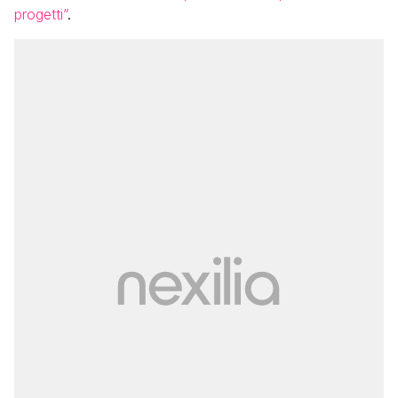
progetti”
.