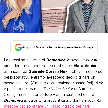
Aggiungi Biccy tra le tue fonti preferite su Google
La prossima edizione di
Domenica In
avrebbe dovuto
prevedere una conduzione corale, con
Mara Venier
affiancata da
Gabriele Corsi
e
Nek
. Tuttavia, nel corso
dei preparativi, entrambi avrebbero deciso di fare un
passo indietro. (Almemo così sostiene mamma Rai).
Nek
è passato nel team di
The Voice Senior
di Antonella
Clerici, mentre il conduttore – annunciato nel cast di
Domenica In
durante la presentazione dei Palinsesti Rai,
avrebbe deciso di fare un passo indietro per “altri