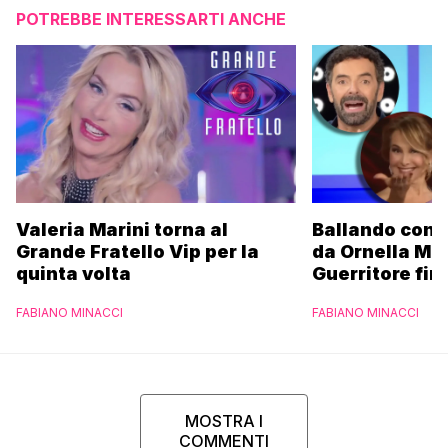
POTREBBE INTERESSARTI ANCHE
Valeria Marini torna al
Ballando con l
Grande Fratello Vip per la
da Ornella Mu
quinta volta
Guerritore fino
Francesca Fial
FABIANO MINACCI
FABIANO MINACCI
l’esclusiva di
Parpiglia
MOSTRA I
COMMENTI