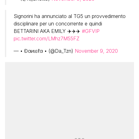
Signorini ha annunciato al TG5 un provvedimento
disciplinare per un concorrente e quindi
BETTARINI AKA EMILY ✈️✈️✈️
#GFVIP
pic.twitter.com/LMhz7M55FZ
— • Ɖαиιɛℓα • (@Da_Tzn)
November 9, 2020