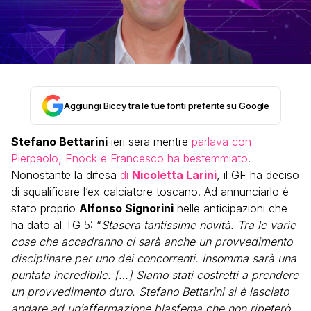
Aggiungi Biccy tra le tue fonti preferite su Google
Stefano Bettarini
ieri sera mentre
parlava con
Pierpaolo, Enock e Francesco ha bestemmiato
.
Nonostante la difesa
di
Nicoletta Larini
, il GF ha deciso
di squalificare l’ex calciatore toscano. Ad annunciarlo è
stato proprio
Alfonso Signorini
nelle anticipazioni che
ha dato al TG 5: “
Stasera tantissime novità. Tra le varie
cose che accadranno ci sarà anche un provvedimento
disciplinare per uno dei concorrenti. Insomma sarà una
puntata incredibile. […] Siamo stati costretti a prendere
un provvedimento duro. Stefano Bettarini si è lasciato
andare ad un’affermazione blasfema che non ripeterò