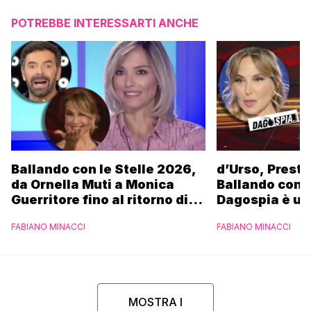
POTREBBE INTERESSARTI ANCHE
Ballando con le Stelle 2026,
d’Urso, Presta
da Ornella Muti a Monica
Ballando con l
Guerritore fino al ritorno di
Dagospia è un
Francesca Fialdini:
contro Medias
FABIANO MINACCI
FABIANO MINACCI
l’esclusiva di Gabriele
Parpiglia
MOSTRA I