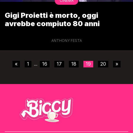
CINEMA
Gigi Proietti è morto, oggi
avrebbe compiuto 80 anni
ANTHONY FESTA
«
1
16
17
18
19
20
»
...