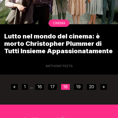
CINEMA
Lutto nel mondo del cinema: è
morto Christopher Plummer di
Tutti Insieme Appassionatamente
ANTHONY FESTA
«
1
16
17
18
19
20
»
...