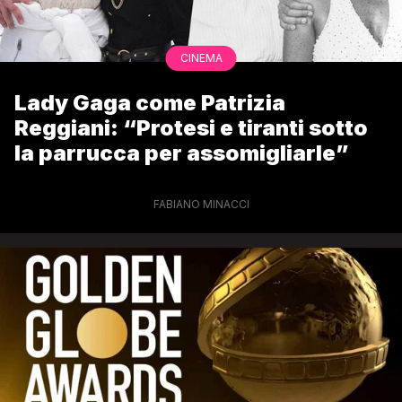
CINEMA
Lady Gaga come Patrizia
Reggiani: “Protesi e tiranti sotto
la parrucca per assomigliarle”
FABIANO MINACCI