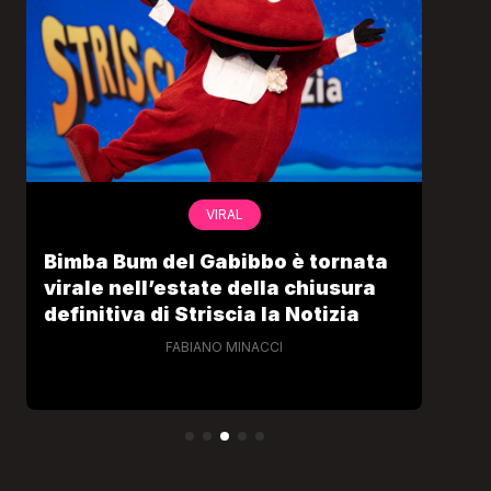
VIRAL
Bimba Bum del Gabibbo è tornata
Gab
virale nell’estate della chiusura
lo 
definitiva di Striscia la Notizia
Cec
FABIANO MINACCI