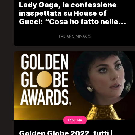
Lady Gaga, la confessione
inaspettata su House of
Gucci: “Cosa ho fatto nelle
scene tagliate”
FABIANO MINACCI
LGBT
Bambola Star, la festa di
compleanno con tutte le gr
dive compie 15 anni: il video
completo
FABIANO MINACCI
CINEMA
Golden Globe 2022, tutti i