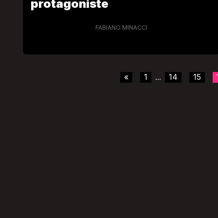
protagoniste
FABIANO MINACCI
«
1
14
15
...