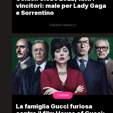
vincitori: male per Lady Gaga
e Sorrentino
FABIANO MINACCI
CINEMA
La famiglia Gucci furiosa