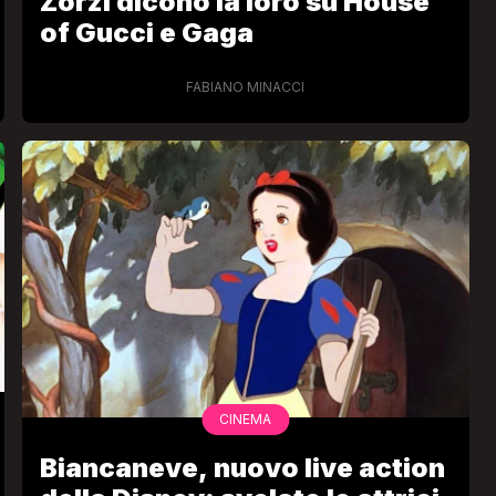
Zorzi dicono la loro su House
of Gucci e Gaga
FABIANO MINACCI
CINEMA
Biancaneve, nuovo live action