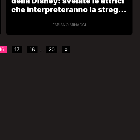
della Disney: svelate le attrici
che interpreteranno la strega
cattiva e la protagonista
FABIANO MINACCI
16
17
18
20
»
...