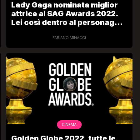
Lady Gaga nominata miglior
attrice ai SAG Awards 2022.
Lei così dentro al personaggio
da aver creduto di aver ucciso
Maurizio
FABIANO MINACCI
VIRAL
Camilla Milanesi lascia tutto:
“Addio cike mie, siete state una
andi
grande famiglia per me”
FABIANO MINACCI
CINEMA
Golden Globe 2022, tutte le