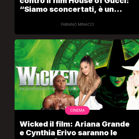
contro il film House of Gucci:
“Siamo sconcertati, è un
insulto”
FABIANO MINACCI
CINEMA
Wicked il film: Ariana Grande
e Cynthia Erivo saranno le