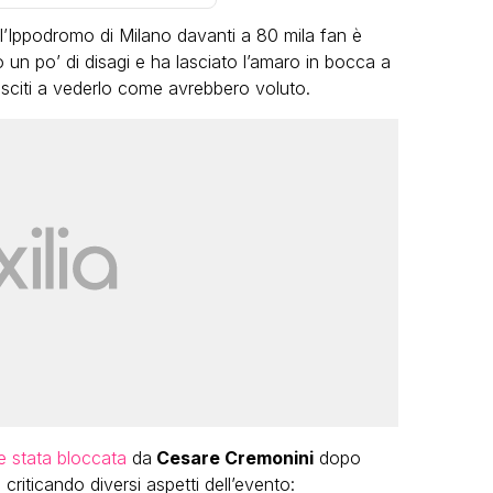
l’Ippodromo di Milano davanti a 80 mila fan è
o un po’ di disagi e ha lasciato l’amaro in bocca a
usciti a vederlo come avrebbero voluto.
VIRAL
Camilla Milanesi lascia tutto:
“Addio cike mie, siete state una
andi
grande famiglia per me”
FABIANO MINACCI
e stata bloccata
da
Cesare Cremonini
dopo
riticando diversi aspetti dell’evento: