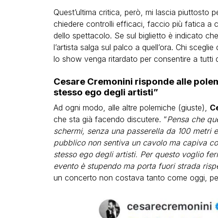
Quest’ultima critica, però, mi lascia piuttosto 
chiedere controlli efficaci, faccio più fatica a c
dello spettacolo. Se sul biglietto è indicato c
l’artista salga sul palco a quell’ora. Chi scegli
lo show venga ritardato per consentire a tutti
Cesare Cremonini risponde alle polemi
stesso ego degli artisti”
Ad ogni modo, alle altre polemiche (giuste),
C
che sta già facendo discutere. “
Pensa che que
schermi, senza una passerella da 100 metri e c
pubblico non sentiva un cavolo ma capiva co
stesso ego degli artisti. Per questo voglio f
evento è stupendo ma porta fuori strada rispe
un concerto non costava tanto come oggi, pe