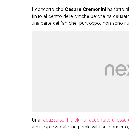
Il concerto che
Cesare Cremonini
ha fatto al
finito al centro delle critiche perché ha causat
una parte dei fan che, purtroppo, non sono ri
LGBT
Bambola Star, la festa di
compleanno con tutte le gr
dive compie 15 anni: il video
completo
FABIANO MINACCI
Una
ragazza su TikTok ha raccontato di esser
aver espresso alcune perplessità sul concerto, c