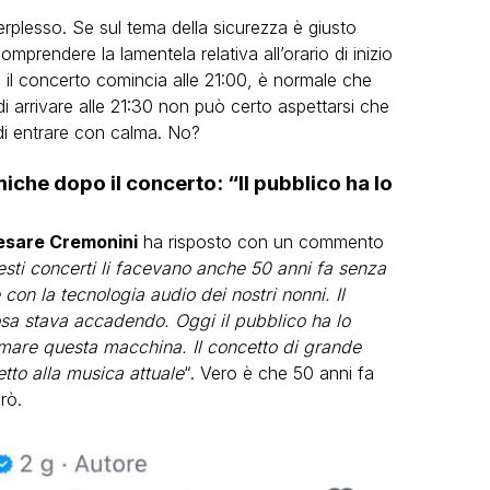
perplesso. Se sul tema della sicurezza è giusto
omprendere la lamentela relativa all’orario di inizio
he il concerto comincia alle 21:00, è normale che
e di arrivare alle 21:30 non può certo aspettarsi che
 di entrare con calma. No?
che dopo il concerto: “Il pubblico ha lo
esare Cremonini
ha risposto con un commento
sti concerti li facevano anche 50 anni fa senza
on la tecnologia audio dei nostri nonni. Il
sa stava accadendo. Oggi il pubblico ha lo
ermare questa macchina. Il concetto di grande
tto alla musica attuale
“. Vero è che 50 anni fa
rò.