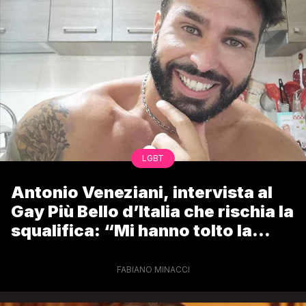
LGBT
Antonio Veneziani, intervista al
Gay Più Bello d’Italia che rischia la
squalifica: “Mi hanno tolto la
gioia di aver vinto”
FABIANO MINACCI