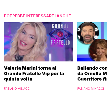
POTREBBE INTERESSARTI ANCHE
Valeria Marini torna al
Ballando con l
Grande Fratello Vip per la
da Ornella Mu
quinta volta
Guerritore fino
Francesca Fial
FABIANO MINACCI
FABIANO MINACCI
l’esclusiva di
Parpiglia