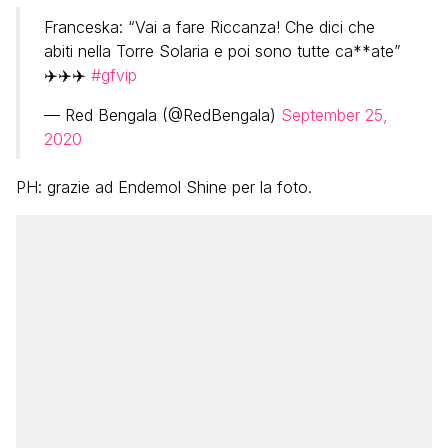
Franceska: “Vai a fare Riccanza! Che dici che
abiti nella Torre Solaria e poi sono tutte ca**ate”
✈️✈️✈️
#gfvip
— Red Bengala (@RedBengala)
September 25,
2020
PH: grazie ad Endemol Shine per la foto.