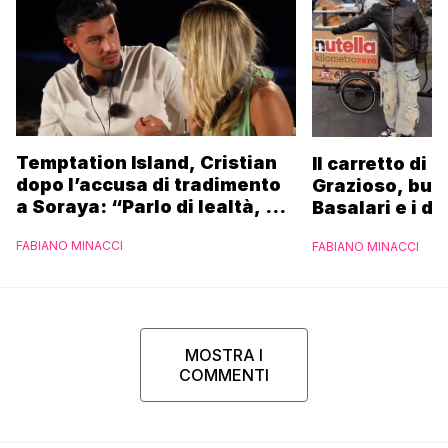
Temptation Island, Cristian
Il carretto di 
dopo l’accusa di tradimento
Grazioso, bus
a Soraya: “Parlo di lealtà, ma
Basalari e i du
ho tradito”
Parpiglia: “Ho
FABIANO MINACCI
FABIANO MINACCI
Ferrero”
MOSTRA I
COMMENTI