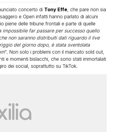
nnunciato concerto di
Tony Effe
, che pare non sia
aggero e Open infatti hanno parlato di alcuni
 piene delle tribune frontali e parte di quelle
a impossibile far passare per successo quello
che non saranno distribuiti dati riguardo il live
iggio del giorno dopo, è stata sventolata
VIRAL
ram
“. Non solo i problemi con il mancato sold out,
nti e momenti bislacchi, che sono stati immortalati
Camilla Milanesi lascia tutto:
iro dei social, soprattutto su TikTok.
“Addio cike mie, siete state una
andi
grande famiglia per me”
FABIANO MINACCI