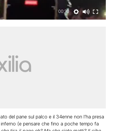
00:30
ato del pane sul palco e il 34enne non l’ha presa
 e inferno (e pensare che fino a poche tempo fa
he tira il pane oh? Ma che siete matti? Il cibo