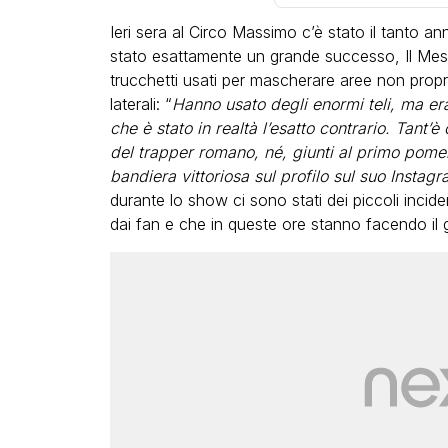
Ieri sera al Circo Massimo c’è stato il tanto a
stato esattamente un grande successo, Il Mess
trucchetti usati per mascherare aree non proprio
laterali: “
Hanno usato degli enormi teli, ma er
che è stato in realtà l’esatto contrario. Tant’è 
del trapper romano, né, giunti al primo pomer
LGBT
bandiera vittoriosa sul profilo sul suo Instag
durante lo show ci sono stati dei piccoli incide
Bambola Star, la festa di
dai fan e che in queste ore stanno facendo il g
compleanno con tutte le gr
dive compie 15 anni: il video
completo
FABIANO MINACCI