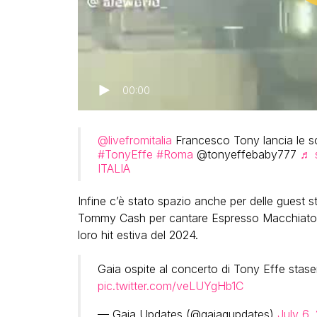
00:00
@livefromitalia
Francesco Tony lancia le sc
#TonyEffe
#Roma
@tonyeffebaby777
♬ s
ITALIA
Infine c’è stato spazio anche per delle guest st
Tommy Cash per cantare Espresso Macchiato Re
loro hit estiva del 2024.
Gaia ospite al concerto di Tony Effe stas
pic.twitter.com/veLUYgHb1C
— Gaia Updates (@gaiagupdates)
July 6,