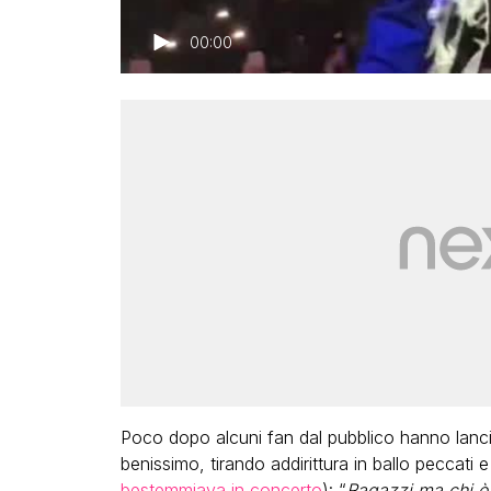
00:00
Poco dopo alcuni fan dal pubblico hanno lanci
benissimo, tirando addirittura in ballo peccati
bestemmiava in concerto
): “
Ragazzi ma chi è c