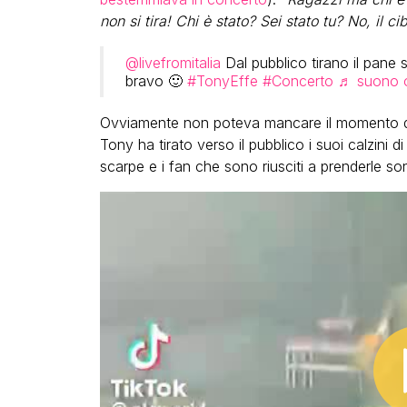
non si tira! Chi è stato? Sei stato tu? No, il ci
@livefromitalia
Dal pubblico tirano il pane s
bravo 🙂
#TonyEffe
#Concerto
♬ suono o
Ovviamente non poteva mancare il momento dei
Tony ha tirato verso il pubblico i suoi calzini d
scarpe e i fan che sono riusciti a prenderle so