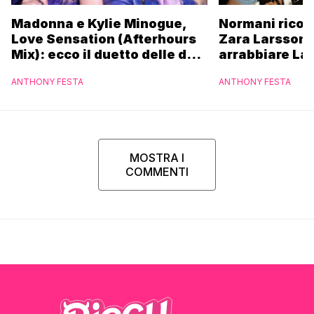
Madonna e Kylie Minogue,
Normani ricor
Love Sensation (Afterhours
Zara Larsson 
Mix): ecco il duetto delle due
arrabbiare La
icone pop
ANTHONY FESTA
ANTHONY FESTA
MOSTRA I
COMMENTI