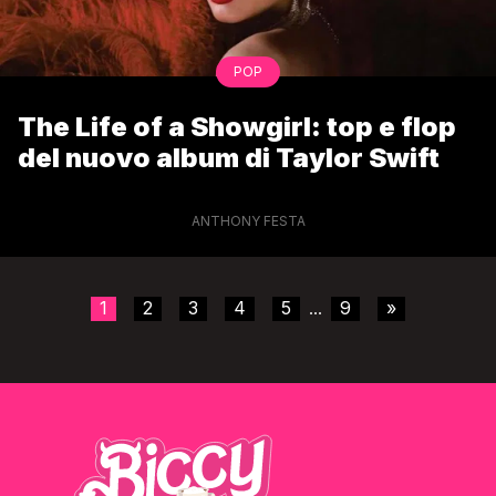
POP
The Life of a Showgirl: top e flop
del nuovo album di Taylor Swift
ANTHONY FESTA
1
2
3
4
5
9
»
...