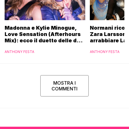
Madonna e Kylie Minogue,
Normani ricor
Love Sensation (Afterhours
Zara Larsson 
Mix): ecco il duetto delle due
arrabbiare La
icone pop
ANTHONY FESTA
ANTHONY FESTA
MOSTRA I
COMMENTI