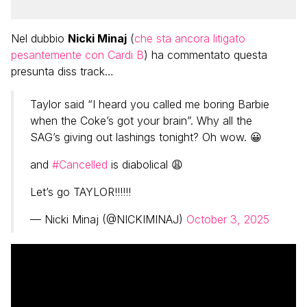
Nel dubbio
Nicki Minaj
(
che sta ancora litigato
pesantemente con Cardi B
) ha commentato questa
presunta diss track…
Taylor said “I heard you called me boring Barbie
when the Coke’s got your brain”. Why all the
SAG’s giving out lashings tonight? Oh wow. 😀
and
#Cancelled
is diabolical 😩
Let’s go TAYLOR!!!!!!
— Nicki Minaj (@NICKIMINAJ)
October 3, 2025