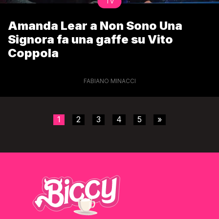
TV
Amanda Lear a Non Sono Una
Signora fa una gaffe su Vito
Coppola
FABIANO MINACCI
1
2
3
4
5
»