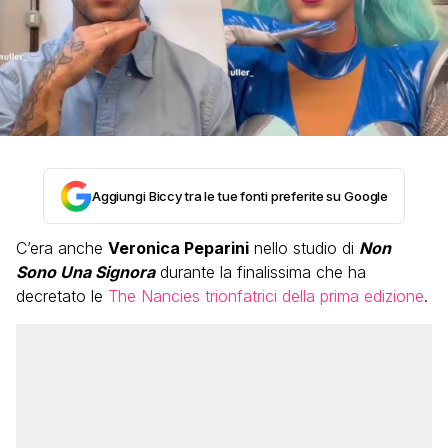
Aggiungi Biccy tra le tue fonti preferite su Google
C’era anche
Veronica Peparini
nello studio di
Non
Sono Una Signora
durante la finalissima che ha
decretato le
The Nancies trionfatrici della prima edizione
.