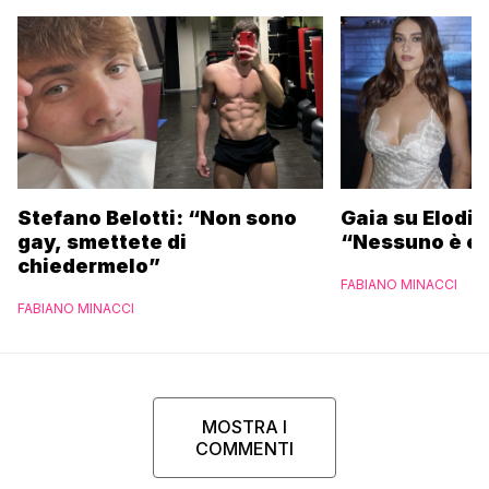
Stefano Belotti: “Non sono
Gaia su Elodie
gay, smettete di
“Nessuno è et
chiedermelo”
FABIANO MINACCI
FABIANO MINACCI
MOSTRA I
COMMENTI