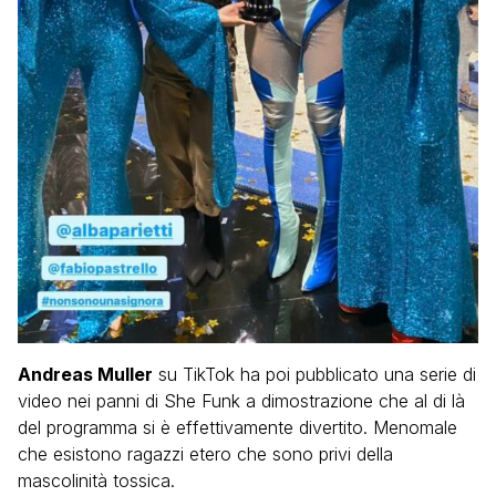
Andreas Muller
su TikTok ha poi pubblicato una serie di
video nei panni di She Funk a dimostrazione che al di là
del programma si è effettivamente divertito. Menomale
che esistono ragazzi etero che sono privi della
mascolinità tossica.