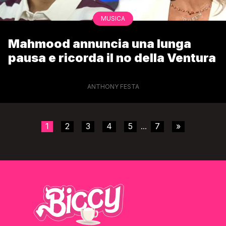
MUSICA
Mahmood annuncia una lunga
pausa e ricorda il no della Ventura
ANTHONY FESTA
1
2
3
4
5
7
»
...