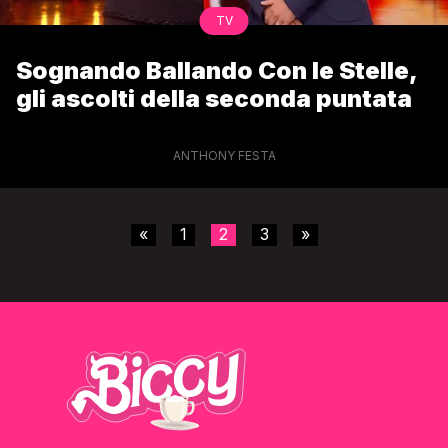
TV
Sognando Ballando Con le Stelle,
gli ascolti della seconda puntata
ANTHONY FESTA
«
1
2
3
»