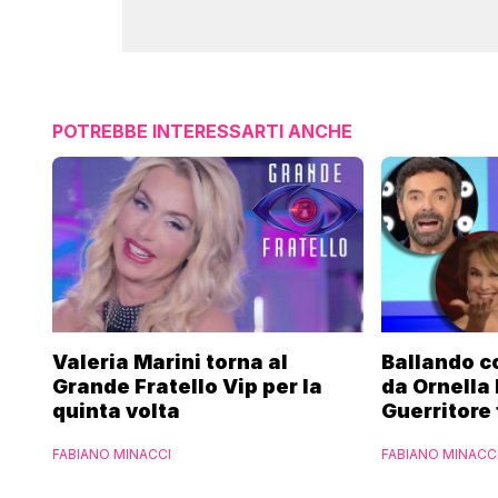
POTREBBE INTERESSARTI ANCHE
Valeria Marini torna al
Ballando co
Grande Fratello Vip per la
da Ornella
quinta volta
Guerritore 
Francesca 
FABIANO MINACCI
FABIANO MINACC
l’esclusiva
Parpiglia