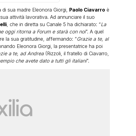
a di sua madre Eleonora Giorgi,
Paolo Ciavarro
è
 sua attività lavorativa. Ad annunciare il suo
lli
, che in diretta su Canale 5 ha dichiarato: “
La
e oggi ritorna a Forum e starà con noi
”. A quel
re la sua gratitudine, affermando: “
Grazie a te, al
onando Eleonora Giorgi, la presentatrice ha poi
LGBT
zie a te, ad Andrea
(Rizzoli, il fratello di Ciavarro,
empio che avete dato a tutti gli italiani
”.
Bambola Star, la festa di
compleanno con tutte le grandi
dive compie 15 anni: il video
completo
FABIANO MINACCI