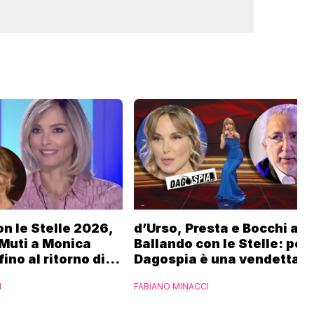
n le Stelle 2026,
d’Urso, Presta e Bocchi a
 Muti a Monica
Ballando con le Stelle: per
fino al ritorno di
Dagospia è una vendetta R
Fialdini:
contro Mediaset
I
FABIANO MINACCI
 di Gabriele