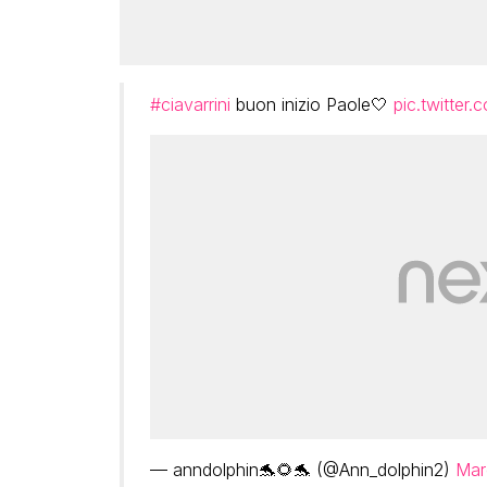
#ciavarrini
buon inizio Paole🤍
pic.twitter
— anndolphin🐬🌻🐬 (@Ann_dolphin2)
Mar