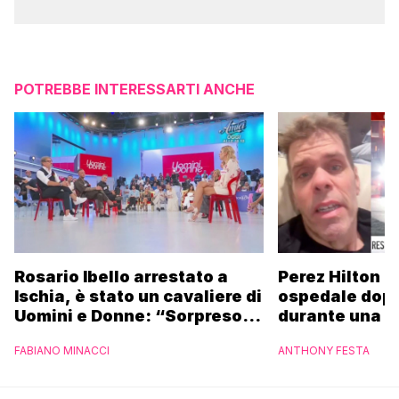
POTREBBE INTERESSARTI ANCHE
Rosario Ibello arrestato a
Perez Hilton p
Ischia, è stato un cavaliere di
ospedale dopo 
Uomini e Donne: “Sorpreso di
durante una li
non essere stato
FABIANO MINACCI
ANTHONY FESTA
riconosciuto”