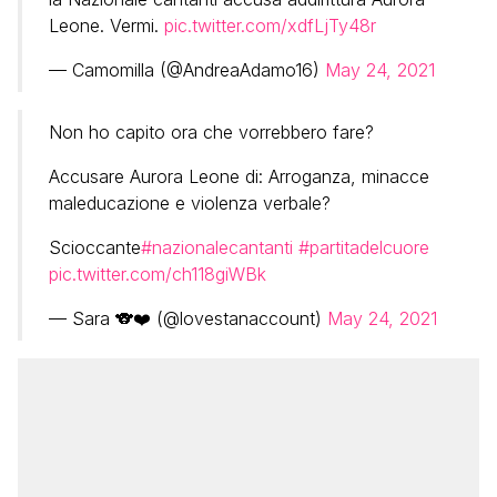
Leone. Vermi.
pic.twitter.com/xdfLjTy48r
— Camomilla (@AndreaAdamo16)
May 24, 2021
Non ho capito ora che vorrebbero fare?
Accusare Aurora Leone di: Arroganza, minacce
maleducazione e violenza verbale?
Scioccante
#nazionalecantanti
#partitadelcuore
pic.twitter.com/ch118giWBk
— Sara 🐨❤️ (@lovestanaccount)
May 24, 2021