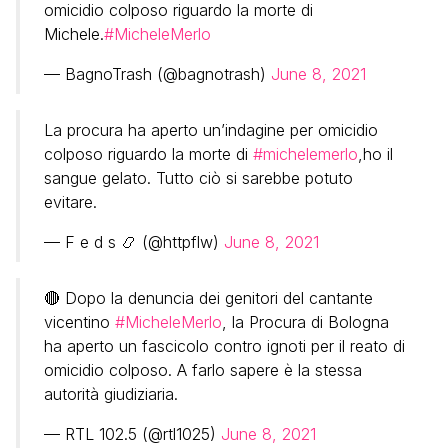
omicidio colposo riguardo la morte di
Michele.
#MicheleMerlo
— BagnoTrash (@bagnotrash)
June 8, 2021
La procura ha aperto un’indagine per omicidio
colposo riguardo la morte di
#michelemerlo
,ho il
sangue gelato. Tutto ciò si sarebbe potuto
evitare.
— F e d s 📿 (@httpflw)
June 8, 2021
🔴 Dopo la denuncia dei genitori del cantante
vicentino
#MicheleMerlo
, la Procura di Bologna
ha aperto un fascicolo contro ignoti per il reato di
omicidio colposo. A farlo sapere è la stessa
autorità giudiziaria.
— RTL 102.5 (@rtl1025)
June 8, 2021