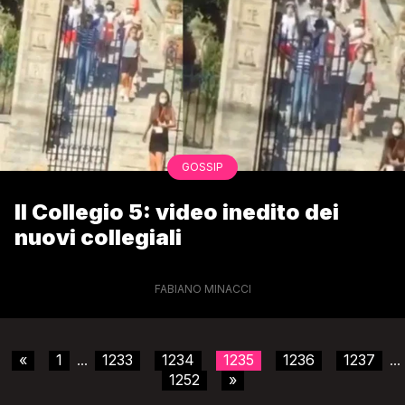
GOSSIP
Il Collegio 5: video inedito dei
nuovi collegiali
FABIANO MINACCI
«
1
1233
1234
1235
1236
1237
...
...
1252
»