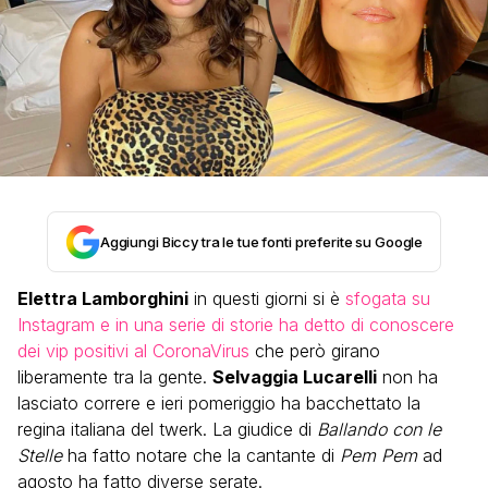
Aggiungi Biccy tra le tue fonti preferite su Google
Elettra Lamborghini
in questi giorni si è
sfogata su
Instagram e in una serie di storie ha detto di conoscere
dei vip positivi al CoronaVirus
che però girano
liberamente tra la gente.
Selvaggia Lucarelli
non ha
lasciato correre e ieri pomeriggio ha bacchettato la
regina italiana del twerk. La giudice di
Ballando con le
Stelle
ha fatto notare che la cantante di
Pem Pem
ad
agosto ha fatto diverse serate.