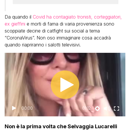
Da quando il
Covid ha contagiato tronisti, corteggiatori,
ex gieffini
e morti di fama di varia provenienza sono
scoppiate decine di catfight sui social a tema
“CoronaVirus”. Non oso immaginare cosa accadrà
quando riapriranno i salotti televisivi.
00:00
01:12
Non è la prima volta che Selvaggia Lucarelli