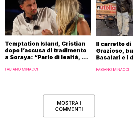
Temptation Island, Cristian
Il carretto di 
dopo l’accusa di tradimento
Grazioso, bus
a Soraya: “Parlo di lealtà, ma
Basalari e i du
ho tradito”
Parpiglia: “Ho
FABIANO MINACCI
FABIANO MINACCI
Ferrero”
MOSTRA I
COMMENTI