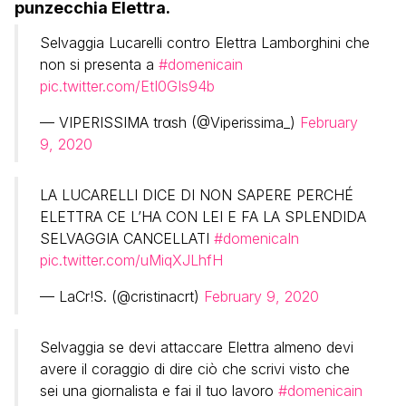
punzecchia Elettra.
Selvaggia Lucarelli contro Elettra Lamborghini che
non si presenta a
#domenicain
pic.twitter.com/EtI0GIs94b
— VIPERISSIMA trαsh (@Viperissima_)
February
9, 2020
LA LUCARELLI DICE DI NON SAPERE PERCHÉ
ELETTRA CE L’HA CON LEI E FA LA SPLENDIDA
SELVAGGIA CANCELLATI
#domenicaIn
pic.twitter.com/uMiqXJLhfH
— LaCr!S. (@cristinacrt)
February 9, 2020
Selvaggia se devi attaccare Elettra almeno devi
avere il coraggio di dire ciò che scrivi visto che
sei una giornalista e fai il tuo lavoro
#domenicain