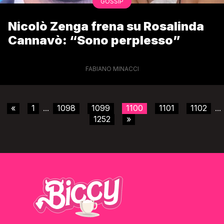
GOSSIP
Nicolò Zenga frena su Rosalinda
Cannavò: “Sono perplesso”
FABIANO MINACCI
«
1
1098
1099
1100
1101
1102
...
...
1252
»