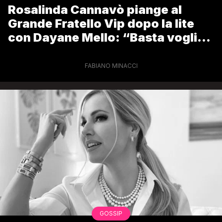
Rosalinda Cannavò piange al
Grande Fratello Vip dopo la lite
con Dayane Mello: “Basta voglio
uscire, non ce la faccio più”
FABIANO MINACCI
GOSSIP