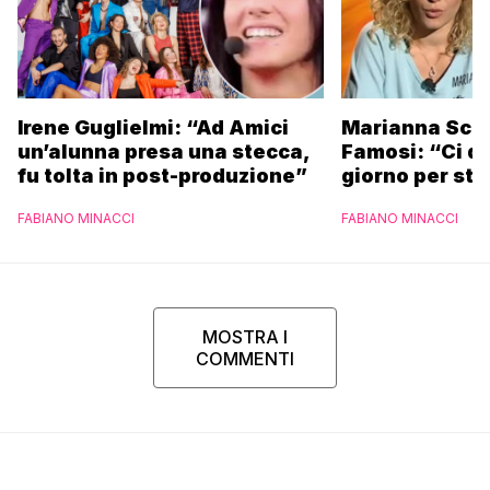
Irene Guglielmi: “Ad Amici
Marianna Scar
un’alunna presa una stecca,
Famosi: “Ci da
fu tolta in post-produzione”
giorno per sta
scuola”
FABIANO MINACCI
FABIANO MINACCI
MOSTRA I
COMMENTI