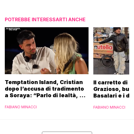
POTREBBE INTERESSARTI ANCHE
Temptation Island, Cristian
Il carretto di 
dopo l’accusa di tradimento
Grazioso, bus
a Soraya: “Parlo di lealtà, ma
Basalari e i du
ho tradito”
Parpiglia: “Ho
FABIANO MINACCI
FABIANO MINACCI
Ferrero”