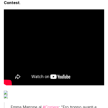
Contest
.
Emma Marrone al
#Corriere
: “Ero troppo avanti e