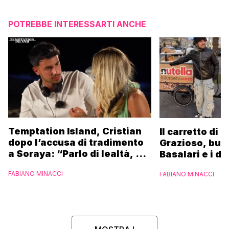
POTREBBE INTERESSARTI ANCHE
Temptation Island, Cristian
Il carretto di 
dopo l’accusa di tradimento
Grazioso, bus
a Soraya: “Parlo di lealtà, ma
Basalari e i du
ho tradito”
Parpiglia: “Ho
FABIANO MINACCI
FABIANO MINACCI
Ferrero”