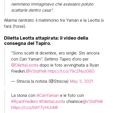
nemmeno immaginavo che avessero potuto
scattarle dentro casa”.
Allarme rientrato: il matrimonio tra Yaman e la Leotta si
farà (forse).
Diletta Leotta attapirata: il video della
consegna del Tapiro.
“Sono scatti di dicembre, ero single. Sto ancora
con Can Yaman”. Settimo Tapiro d’oro per
@DilettaLeotta
dopo le foto avvinghiata a Ryan
Friedkin.
@VStaffelli
https://t.co/79c2NyzG8O
— Striscia la notizia (@Striscia)
May 3, 2021
La storia con
#CanYaman
e le foto con
#RyanFriedkin
:
#DilettaLeotta
chiarisce
@VStaffelli
https://t.co/hAY7yHUnMt