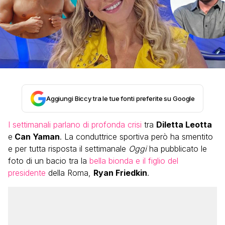
Aggiungi Biccy tra le tue fonti preferite su Google
I settimanali parlano di profonda crisi
tra
Diletta Leotta
e
Can Yaman
. La conduttrice sportiva però ha smentito
e per tutta risposta il settimanale
Oggi
ha pubblicato le
foto di un bacio tra la
bella bionda e il figlio del
presidente
della Roma,
Ryan Friedkin
.