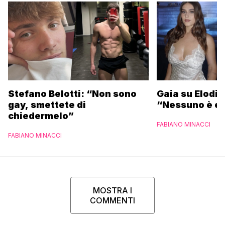
Stefano Belotti: “Non sono
Gaia su Elodie
gay, smettete di
“Nessuno è et
chiedermelo”
FABIANO MINACCI
FABIANO MINACCI
MOSTRA I
COMMENTI