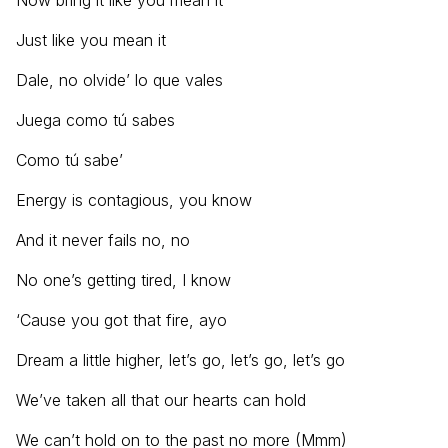
Now bring it like you mean it
Just like you mean it
Dale, no olvide’ lo que vales
Juega como tú sabes
Como tú sabe’
Energy is contagious, you know
And it never fails no, no
No one’s getting tired, I know
‘Cause you got that fire, ayo
Dream a little higher, let’s go, let’s go, let’s go
We’ve taken all that our hearts can hold
We can’t hold on to the past no more (Mmm)