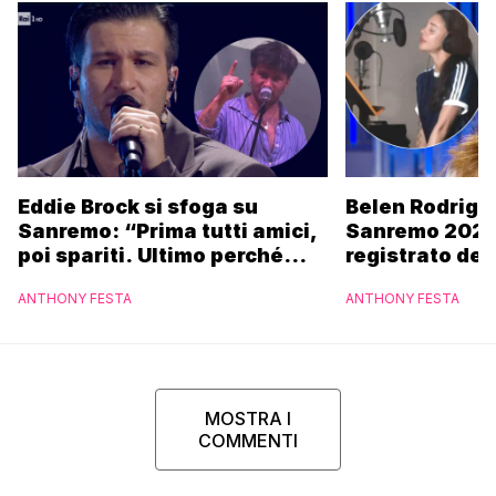
Eddie Brock si sfoga su
Belen Rodrigu
Sanremo: “Prima tutti amici,
Sanremo 2027
poi spariti. Ultimo perché
registrato dei
altri hanno fatto più
potrebbe coin
ANTHONY FESTA
ANTHONY FESTA
marchette”
MOSTRA I
COMMENTI