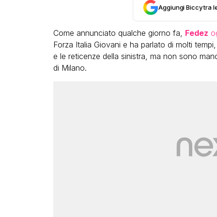
Aggiungi Biccy tra l
Come annunciato qualche giorno fa,
Fedez
og
Forza Italia Giovani e ha parlato di molti tempi,
e le reticenze della sinistra, ma non sono manc
di Milano.
VIRAL
Camilla Milanesi lascia tutt
a di
“Addio cike mie, siete state
e le grandi
grande famiglia per me”
il video
FABIANO MINACCI
ACCI