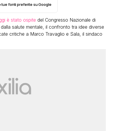
e tue fonti preferite su Google
gi è stato ospite
del Congresso Nazionale di
 dalla salute mentale, il confronto tra idee diverse
ate critiche a Marco Travaglio e Sala, il sindaco
VIRAL
o:
Bimba Bum del Gabibbo è tornata
 una
virale nell’estate della chiusura
definitiva di Striscia la Notizia
FABIANO MINACCI