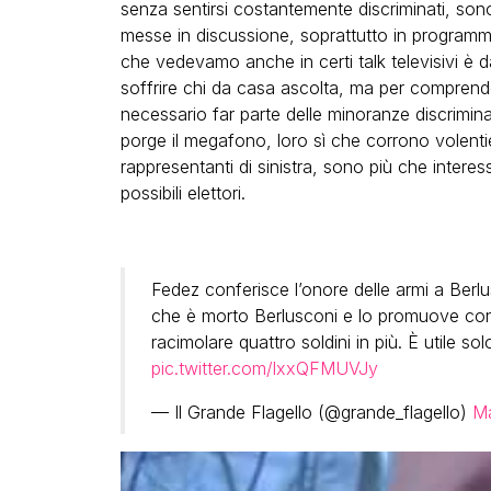
senza sentirsi costantemente discriminati, 
messe in discussione, soprattutto in programm
che vedevamo anche in certi talk televisivi è 
soffrire chi da casa ascolta, ma per compren
necessario far parte delle minoranze discrimin
porge il megafono, loro sì che corrono volentie
rappresentanti di sinistra, sono più che interess
possibili elettori.
Fedez conferisce l’onore delle armi a Berl
che è morto Berlusconi e lo promuove con il
racimolare quattro soldini in più. È utile sol
pic.twitter.com/lxxQFMUVJy
— Il Grande Flagello (@grande_flagello)
Ma