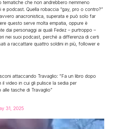
sono tematiche che non andrebbero nemmeno
i e podcast. Quella robaccia “gay, pro o contro?”
davvero anacronistica, superata e può solo far
dere questo serve molta empatia, oppure è
ate dai personaggi ai quali Fedez – purtroppo –
ri nei suoi podcast, perché a differenza di certi
ati a raccattare quattro soldini in più, follower e
usconi attaccando Travaglio: “Fa un libro dopo
 video in cui gli pulisce la sedia per
o alle tasche di Travaglio”
y 31, 2025