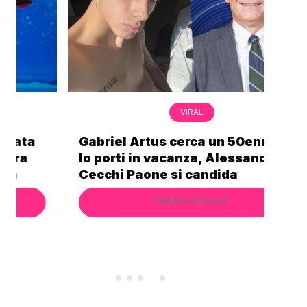
VIRAL
Gabriel Artus cerca un 50enne che
Non
lo porti in vacanza, Alessandro
Mos
Cecchi Paone si candida
sec
FABIANO MINACCI