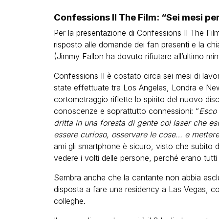
Confessions II The Film: “Sei mesi per
Per la presentazione di Confessions II The F
risposto alle domande dei fan presenti e la c
(Jimmy Fallon ha dovuto rifiutare all’ultimo min
Confessions II è costato circa sei mesi di lav
state effettuate tra Los Angeles, Londra e Ne
cortometraggio riflette lo spirito del nuovo dis
conoscenze e soprattutto connessioni: “
Esco 
dritta in una foresta di gente col laser che es
essere curioso, osservare le cose… e mettere
ami gli smartphone è sicuro, visto che subito 
vedere i volti delle persone, perché erano tutti c
Sembra anche che la cantante non abbia esclus
disposta a fare una residency a Las Vegas, co
colleghe.