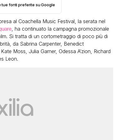
e tue fonti preferite su Google
resa al Coachella Music Festival, la serata nel
quare
, ha continuato la campagna promozionale
m. Si tratta di un cortometraggio di poco più di
ebrità, da Sabrina Carpenter, Benedict
Kate Moss, Julia Garner, Odessa A’zion, Richard
VIRAL
es Leon.
Camilla Milanesi lascia tutto:
“Addio cike mie, siete state una
andi
grande famiglia per me”
FABIANO MINACCI