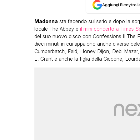
Aggiungi Biccy tra l
Madonna
sta facendo sul serio e dopo la sorp
locale The Abbey e
il mini concerto a Times S
del suo nuovo disco con Confessions II The Fil
dieci minuti in cui appaiono anche diverse cel
Cumberbatch, Feid, Honey Dijon, Debi Mazar, 
LGBT
E. Grant e anche la figlia della Ciccone, Lourd
Bambola Star, la festa di
compleanno con tutte le gr
dive compie 15 anni: il video
completo
FABIANO MINACCI