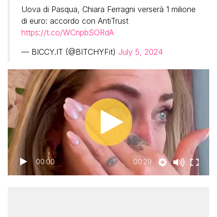
Uova di Pasqua, Chiara Ferragni verserà 1 milione
di euro: accordo con AntiTrust
https://t.co/WCnpbSORdA
— BICCY.IT (@BITCHYFit)
July 5, 2024
00:00
00:29