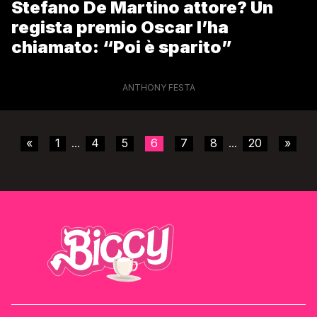
Stefano De Martino attore? Un
regista premio Oscar l’ha
chiamato: “Poi è sparito”
ANTHONY FESTA
«
1
4
5
6
7
8
20
»
...
...