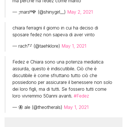
ma perché ha fedez come marito
— ;marsᴴ🌹 (@shinygirl__)
May 2, 2021
chiara ferragni il giorno in cui ha deciso di
sposare fedez non sapeva di aver vinto
— rach⸆⸉ (@taehklore)
May 1, 2021
Fedez e Chiara sono una potenza mediatica
assurda, questo è indiscutibile. Ciò che è
discutibile è come sfruttano tutto ciò che
possiedono per assicurare il benessere non solo
dei loro figli, ma di tutti. Se fossero tutti come
loro vivremmo 50anni avanti.
#Fedez
— 🦋 ale (@theotherals)
May 1, 2021