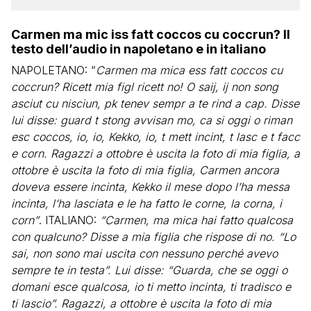
Carmen ma mic iss fatt coccos cu coccrun? Il
testo dell’audio in napoletano e in italiano
NAPOLETANO: “
Carmen ma mica ess fatt coccos cu
coccrun? Ricett mia figl ricett no! O saij, ij non song
asciut cu nisciun, pk tenev sempr a te rind a cap. Disse
lui disse: guard t stong avvisan mo, ca si oggi o riman
esc coccos, io, io, Kekko, io, t mett incint, t lasc e t facc
e corn. Ragazzi a ottobre è uscita la foto di mia figlia, a
ottobre è uscita la foto di mia figlia, Carmen ancora
doveva essere incinta, Kekko il mese dopo l’ha messa
incinta, l’ha lasciata e le ha fatto le corne, la corna, i
corn”
. ITALIANO:
“Carmen, ma mica hai fatto qualcosa
con qualcuno? Disse a mia figlia che rispose di no. “Lo
sai, non sono mai uscita con nessuno perché avevo
sempre te in testa”. Lui disse: “Guarda, che se oggi o
domani esce qualcosa, io ti metto incinta, ti tradisco e
ti lascio”. Ragazzi, a ottobre è uscita la foto di mia