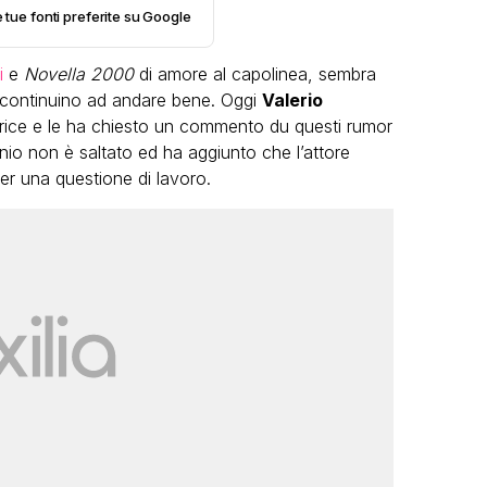
e tue fonti preferite su Google
i
e
Novella 2000
di amore al capolinea, sembra
continuino ad andare bene. Oggi
Valerio
rice e le ha chiesto un commento du questi rumor
onio non è saltato ed ha aggiunto che l’attore
er una questione di lavoro.
LGBT
Bambola Star, la festa di
compleanno con tutte le grandi
dive compie 15 anni: il video
completo
FABIANO MINACCI