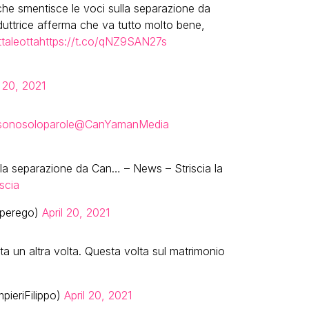
che smentisce le voci sulla separazione da
uttrice afferma che va tutto molto bene,
ttaleotta
https://t.co/qNZ9SAN27s
l 20, 2021
sonosoloparole
@CanYamanMedia
ulla separazione da Can… – News – Striscia la
scia
aperego)
April 20, 2021
ta un altra volta. Questa volta sul matrimonio
pieriFilippo)
April 20, 2021