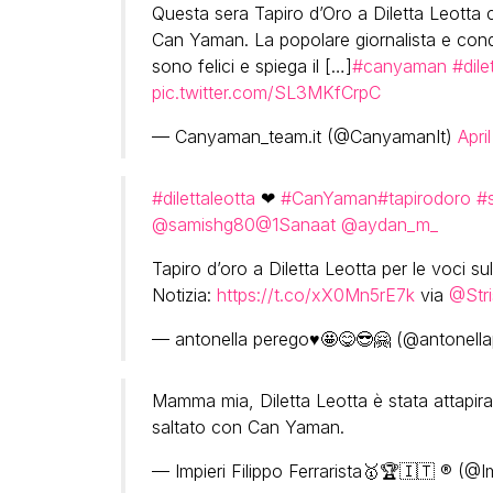
Questa sera Tapiro d’Oro a Diletta Leotta 
Can Yaman. La popolare giornalista e cond
sono felici e spiega il […]
#canyaman
#dile
pic.twitter.com/SL3MKfCrpC
— Canyaman_team.it (@CanyamanIt)
Apri
#dilettaleotta
❤
#CanYaman
#tapirodoro
#
@samishg80
@1Sanaat
@aydan_m_
Tapiro d’oro a Diletta Leotta per le voci s
Notizia:
https://t.co/xX0Mn5rE7k
via
@Stri
— antonella perego♥🤩😋😎🤗 (@antonell
Mamma mia, Diletta Leotta è stata attapira
saltato con Can Yaman.
— Impieri Filippo Ferrarista🥇🏆🇮🇹 ® (@Im