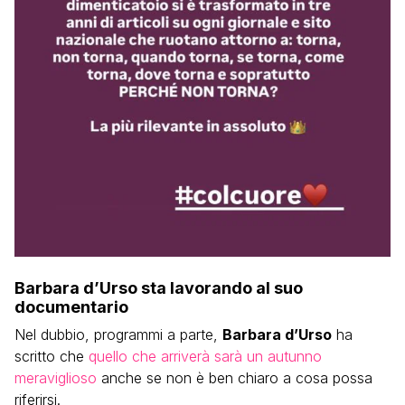
Barbara d’Urso sta lavorando al suo
documentario
Nel dubbio, programmi a parte,
Barbara d’Urso
ha
scritto che
quello che arriverà sarà un autunno
meraviglioso
anche se non è ben chiaro a cosa possa
riferirsi.