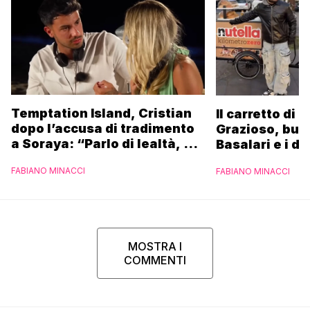
Temptation Island, Cristian
Il carretto di 
dopo l’accusa di tradimento
Grazioso, bus
a Soraya: “Parlo di lealtà, ma
Basalari e i du
ho tradito”
Parpiglia: “Ho
FABIANO MINACCI
FABIANO MINACCI
Ferrero”
MOSTRA I
COMMENTI