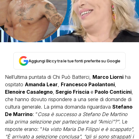
Aggiungi Biccy tra le tue fonti preferite su Google
Nell’ultima puntata di Chi Può Batterci,
Marco Liorni
ha
ospitato
Amanda Lear
,
Francesco Paolantoni
,
Elenoire Casalegno
,
Sergio Friscia
e
Paolo Conticini
,
che hanno dovuto rispondere a una serie di domande di
cultura generale. La prima domanda riguardava
Stefano
De Marrino
: “
Cosa è successo a Stefano De Martino
alla prima selezione per partecipare ad “Amici”?”
. Le
risposte erano: “
Ha visto Maria De Filippi e è scappato”,
“È arrivato a selezione conclusa”, “gli si sono strappati i