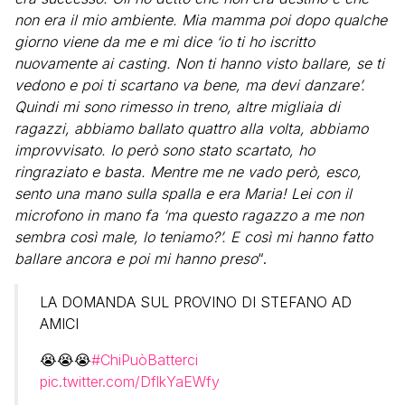
non era il mio ambiente. Mia mamma poi dopo qualche
giorno viene da me e mi dice ‘io ti ho iscritto
nuovamente ai casting. Non ti hanno visto ballare, se ti
vedono e poi ti scartano va bene, ma devi danzare’.
Quindi mi sono rimesso in treno, altre migliaia di
ragazzi, abbiamo ballato quattro alla volta, abbiamo
improvvisato. Io però sono stato scartato, ho
ringraziato e basta. Mentre me ne vado però, esco,
sento una mano sulla spalla e era Maria! Lei con il
microfono in mano fa ‘ma questo ragazzo a me non
sembra così male, lo teniamo?’. E così mi hanno fatto
ballare ancora e poi mi hanno preso
“.
LA DOMANDA SUL PROVINO DI STEFANO AD
AMICI
😭😭😭
#ChiPuòBatterci
pic.twitter.com/DflkYaEWfy