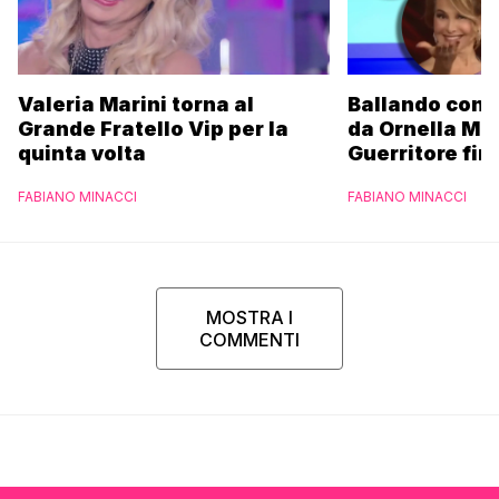
Valeria Marini torna al
Ballando con l
Grande Fratello Vip per la
da Ornella Mu
quinta volta
Guerritore fino
Francesca Fial
FABIANO MINACCI
FABIANO MINACCI
l’esclusiva di
Parpiglia
MOSTRA I
COMMENTI