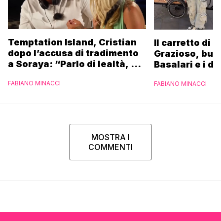
Temptation Island, Cristian
Il carretto di 
dopo l’accusa di tradimento
Grazioso, bus
a Soraya: “Parlo di lealtà, ma
Basalari e i du
ho tradito”
Parpiglia: “Ho
FABIANO MINACCI
FABIANO MINACCI
Ferrero”
MOSTRA I
COMMENTI