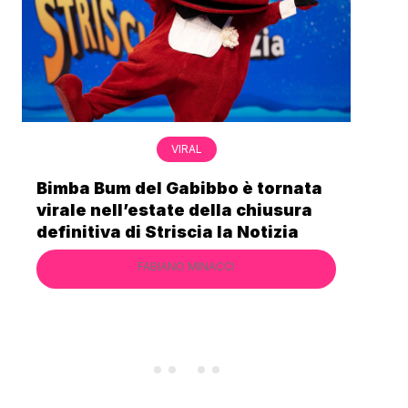
VIRAL
Bimba Bum del Gabibbo è tornata
Gab
virale nell’estate della chiusura
lo 
definitiva di Striscia la Notizia
Cec
FABIANO MINACCI