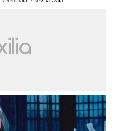
stereotipata’ e ‘sessualizzata’.