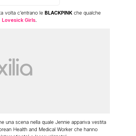
a volta c’entrano le
BLACKPINK
che qualche
,
Lovesick Girls
.
VIRAL
Camilla Milanesi lascia tutto:
“Addio cike mie, siete state una
andi
grande famiglia per me”
FABIANO MINACCI
che una scena nella quale Jennie appariva vestita
 Korean Health and Medical Worker che hanno