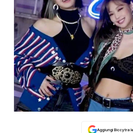
Aggiungi Biccy tra l