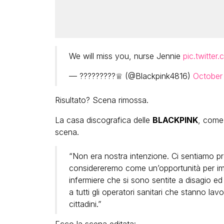
We will miss you, nurse Jennie
pic.twitter
— ?????????♕ (@Blackpink4816)
October
Risultato? Scena rimossa.
La casa discografica delle
BLACKPINK
, come
scena.
“Non era nostra intenzione. Ci sentiamo p
considereremo come un’opportunità per imp
infermiere che si sono sentite a disagio ed
a tutti gli operatori sanitari che stanno la
cittadini.”
Ecco la scena editata: