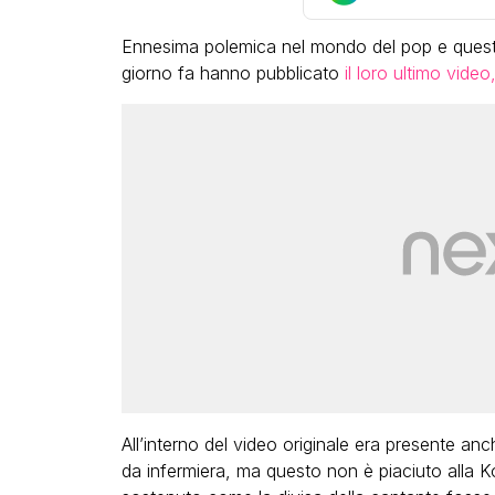
Ennesima polemica nel mondo del pop e quest
giorno fa hanno pubblicato
il loro ultimo video
LGBT
Bambola Star, la festa di
compleanno con tutte le gr
dive compie 15 anni: il video
completo
FABIANO MINACCI
All’interno del video originale era presente an
da infermiera, ma questo non è piaciuto alla