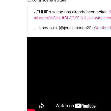
JENNIE’s scene has already been edited!!
#LovesickGirls
#BLACKPINK
pic.twitter.
— baby blink (@jenniemandu20)
October 