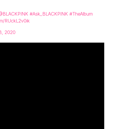
@BLACKPINK
#Ask_BLACKPINK
#TheAlbum
com/RUckL2v0ik
8, 2020