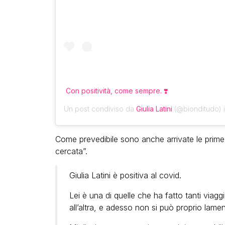
Con positività, come sempre. ❣️
Un post condiviso da
Giulia Latini
(@bionditudo) i
Come prevedibile sono anche arrivate le prime cri
cercata”.
Giulia Latini è positiva al covid.
Lei è una di quelle che ha fatto tanti via
all’altra, e adesso non si può proprio lamen