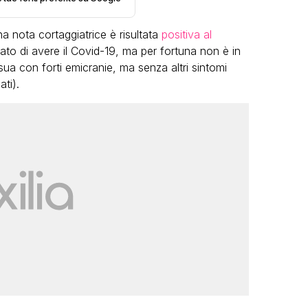
a nota cortaggiatrice è risultata
positiva al
ato di avere il Covid-19, ma per fortuna non è in
sua con forti emicranie, ma senza altri sintomi
ti).
VIRAL
Camilla Milanesi lascia tutto:
“Addio cike mie, siete state una
andi
grande famiglia per me”
FABIANO MINACCI