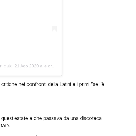
n data:
21 Ago 2020 alle ore 8:18 PDT
tiche nei confronti della Latini e i primi “se l’è
ggi quest’estate e che passava da una discoteca
tare.