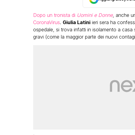
Dopo un tronista di
Uomini e Donne
, anche un
CoronaVirus
.
Giulia Latini
ieri sera ha confess
ospedale, si trova infatti in isolamento a casa 
gravi (come la maggior parte dei nuovi contagia
LGBT
Bambola Star, la festa di
compleanno con tutte le gr
dive compie 15 anni: il video
completo
FABIANO MINACCI