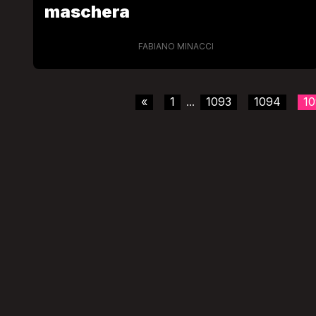
maschera
FABIANO MINACCI
«
1
1093
1094
10
...