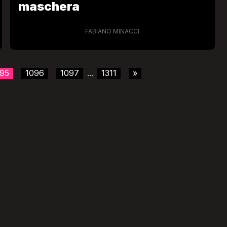
maschera
FABIANO MINACCI
95
1096
1097
1311
»
...