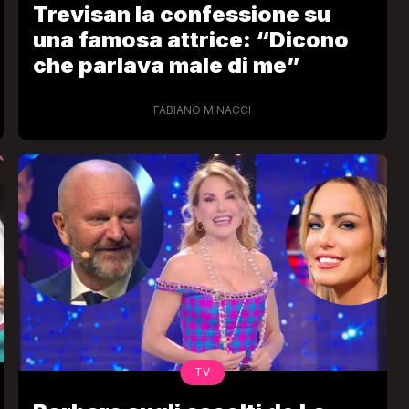
Trevisan la confessione su
una famosa attrice: “Dicono
che parlava male di me”
FABIANO MINACCI
VIRAL
Camilla Milanesi lascia tutto:
“Addio cike mie, siete state una
andi
grande famiglia per me”
FABIANO MINACCI
TV