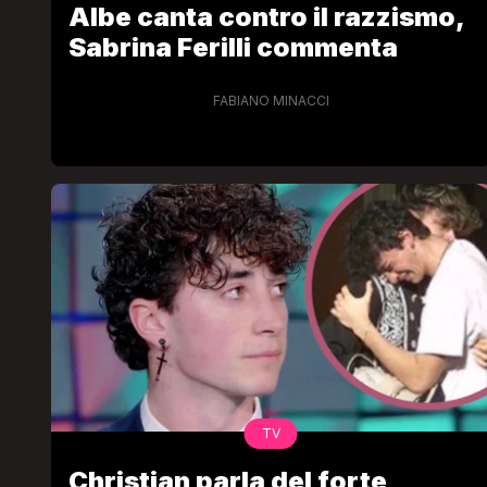
Albe canta contro il razzismo,
Sabrina Ferilli commenta
FABIANO MINACCI
LGBT
Bambola Star, la festa di
compleanno con tutte le gr
dive compie 15 anni: il video
completo
FABIANO MINACCI
TV
Christian parla del forte