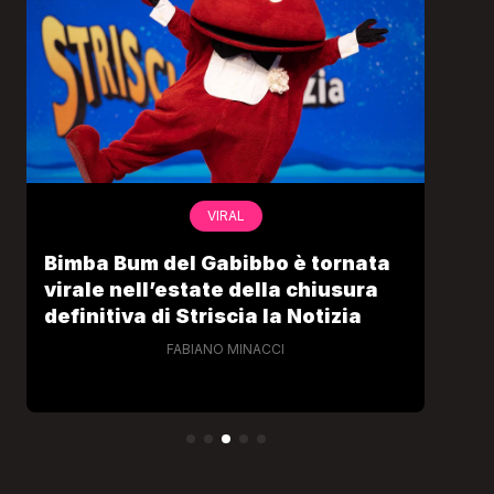
VIRAL
Bimba Bum del Gabibbo è tornata
Gab
virale nell’estate della chiusura
lo 
definitiva di Striscia la Notizia
Cec
FABIANO MINACCI