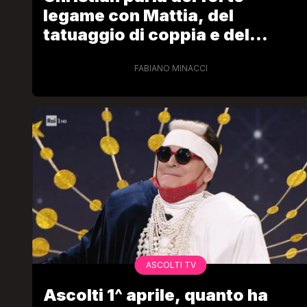
legame con Mattia, del
tatuaggio di coppia e del
bullismo omofobo subito
FABIANO MINACCI
ASCOLTI TV
Ascolti 1^ aprile, quanto ha