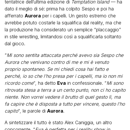
tentatrice dell’ultima edizione di
Temptation Island
— ha
dato il meglio di sé: prima ha colpito Sespo e poi ha
afferrato
Aurora
per i capelli. Un gesto estremo che
avrebbe potuto costarle la squalifica dal reality, ma che
la produzione ha considerato un semplice “placcaggio”
in stile wrestling, limitandosi così a squalificarla soltanto
dal gioco.
“
Mi sono sentita attaccata perché avevo sia Sespo che
Aurora che venivano contro di me e mi è venuto
proprio spontaneo. Se mi chiedi cosa hai fatto e
perché, io so che l’ho presa per i capelli, ma io non mi
ricordo come
“, ha detto
Eva
in confessionale. “
Mi sono
ritrovata stesa a terra a un certo punto, non ci ho capito
niente. Non vorrei vedere il brutto di quel gesto lì, ma
fa capire che è disposta a tutto per vincere, questo l’ho
capito
“, le parole di
Aurora
.
A sintetizzare il tutto è stato Alex Caniggia, un altro
concorrente. “
Eva è perfetta per i reality show in