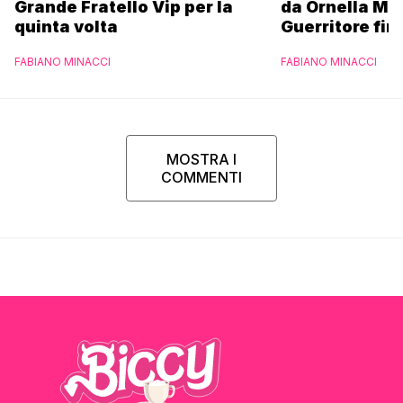
Grande Fratello Vip per la
da Ornella Mu
quinta volta
Guerritore fino
Francesca Fial
FABIANO MINACCI
FABIANO MINACCI
l’esclusiva di
Parpiglia
MOSTRA I
COMMENTI