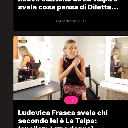
svela cosa pensa di Diletta
Leotta
FABIANO MINACCI
TV
Ludovica Frasca svela chi
secondo lei è La Talpa: