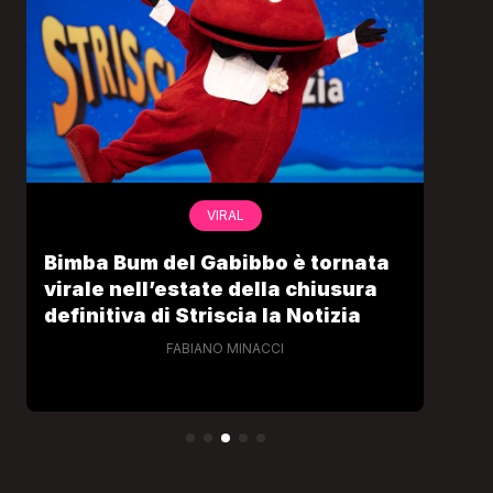
VIRAL
Bimba Bum del Gabibbo è tornata
Gab
virale nell’estate della chiusura
lo 
definitiva di Striscia la Notizia
Cec
FABIANO MINACCI