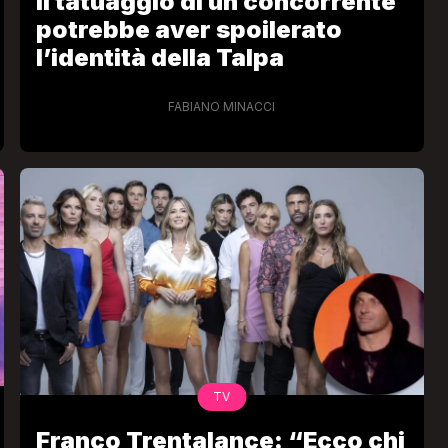
Il tatuaggio di un concorrente
potrebbe aver spoilerato
l’identità della Talpa
FABIANO MINACCI
VIRAL
Camilla Milanesi lascia tutto:
“Addio cike mie, siete state una
andi
grande famiglia per me”
FABIANO MINACCI
TV
Franco Trentalance: “Ecco chi