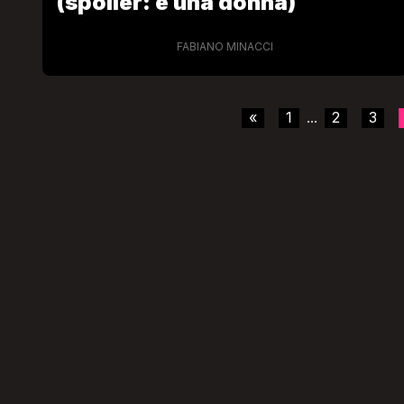
(spoiler: è una donna)
FABIANO MINACCI
«
1
2
3
...