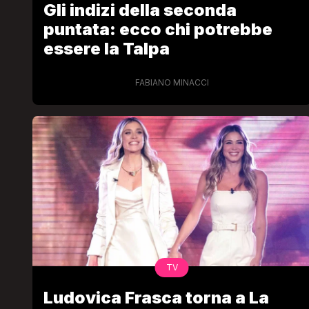
Gli indizi della seconda
puntata: ecco chi potrebbe
essere la Talpa
FABIANO MINACCI
LGBT
Bambola Star, la festa di
compleanno con tutte le gr
dive compie 15 anni: il video
completo
FABIANO MINACCI
TV
Ludovica Frasca torna a La