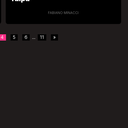
FABIANO MINACCI
4
5
6
11
»
...