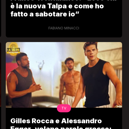
è la nuova Talpa e come ho
fatto a sabotare io”
FABIANO MINACCI
TV
Gilles Rocca e Alessandro
Egger, volano parole grosse: