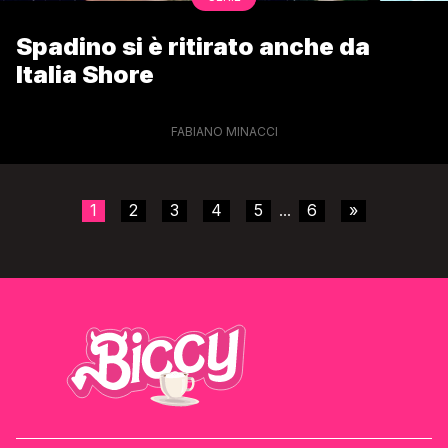
Spadino si è ritirato anche da
Italia Shore
FABIANO MINACCI
1
2
3
4
5
6
»
...