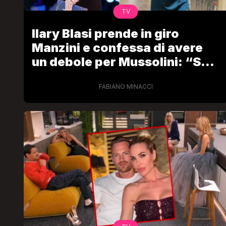
TV
Ilary Blasi prende in giro
Manzini e confessa di avere
un debole per Mussolini: “Se
torno il prossimo anno? Me lo
richieda dopo l’estate”
FABIANO MINACCI