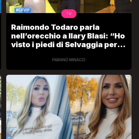
TV
Raimondo Todaro parla
nell’orecchio a Ilary Blasi: “Ho
visto i piedi di Selvaggia per la
prima volta”
FABIANO MINACCI
VIRAL
Camilla Milanesi lascia tutto:
“Addio cike mie, siete state una
andi
grande famiglia per me”
FABIANO MINACCI