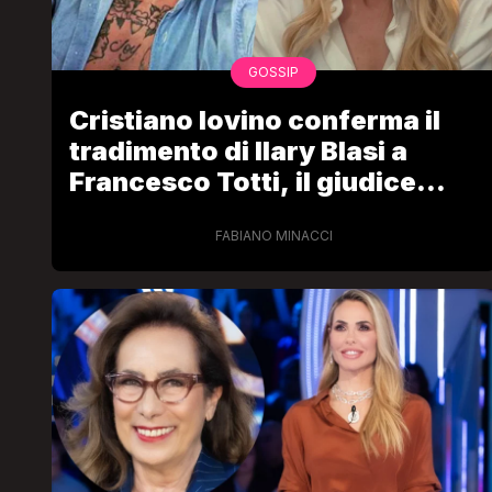
GOSSIP
Cristiano Iovino conferma il
tradimento di Ilary Blasi a
Francesco Totti, il giudice
riduce l’assegno di
mantenimento
FABIANO MINACCI