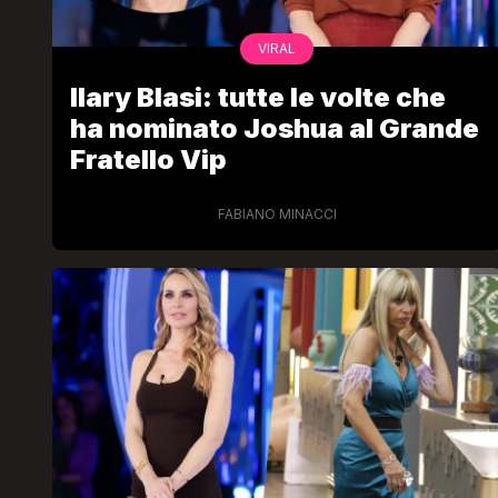
VIRAL
Ilary Blasi: tutte le volte che
ha nominato Joshua al Grande
Fratello Vip
FABIANO MINACCI
LGBT
Bambola Star, la festa di
compleanno con tutte le gr
dive compie 15 anni: il video
completo
FABIANO MINACCI