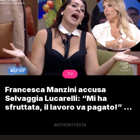
TV
Francesca Manzini accusa
Selvaggia Lucarelli: “Mi ha
sfruttata, il lavoro va pagato!” –
lo sfogo durante la pubblicità del
GF Vip
ANTHONY FESTA