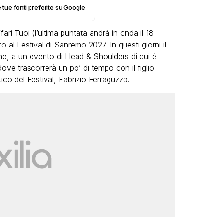
e tue fonti preferite su Google
fari Tuoi (l’ultima puntata andrà in onda il 18
ro al Festival di Sanremo 2027. In questi giorni il
ne, a un evento di Head & Shoulders di cui è
dove trascorrerà un po’ di tempo con il figlio
tico del Festival, Fabrizio Ferraguzzo.
VIRAL
Camilla Milanesi lascia tutto:
“Addio cike mie, siete state una
andi
grande famiglia per me”
FABIANO MINACCI