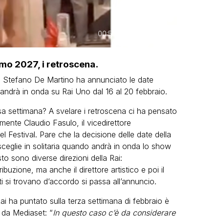
00:55
mo 2027, i retroscena.
 Stefano De Martino ha annunciato le date
 andrà in onda su Rai Uno dal 16 al 20 febbraio.
cisa settimana? A svelare i retroscena ci ha pensato
mente Claudio Fasulo, il vicedirettore
l Festival. Pare che la decisione delle date della
sceglie in solitaria quando andrà in onda lo show
sto sono diverse direzioni della Rai:
ribuzione, ma anche il direttore artistico e poi il
si trovano d’accordo si passa all’annuncio.
 Rai ha puntato sulla terza settimana di febbraio è
i da Mediaset: “
In questo caso c’è da considerare