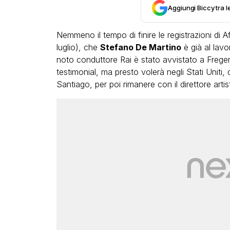
Aggiungi Biccy tra l
Nemmeno il tempo di finire le registrazioni di Af
luglio), che
Stefano De Martino
è già al lavo
noto conduttore Rai è stato avvistato a Frege
testimonial, ma presto volerà negli Stati Uniti, 
Santiago, per poi rimanere con il direttore artis
LGBT
Bambola Star, la festa di
compleanno con tutte le gr
dive compie 15 anni: il video
completo
FABIANO MINACCI